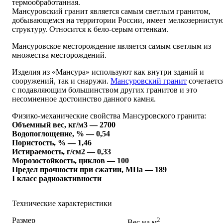
термообработанная.
Мансуровский гранит является самым светлым гранитом,
добывающемся на территории России, имеет мелкозернисту
структуру. Относится к бело-серым оттенкам.
Мансуровское месторождение является самым светлым из
множества месторождений.
Изделия из «Мансура» используют как внутри зданий и
сооружений, так и снаружи.
Мансуровский гранит
сочетаетс
с подавляющим большинством других гранитов и это
несомненное достоинство данного камня.
Физико-механические свойства Мансуровского гранита:
Объемный вес, кг/м3 — 2700
Водопоглощение, % — 0,54
Пористость, % — 1,46
Истираемость, г/см2 — 0,33
Морозостойкость, циклов — 100
Предел прочности при сжатии, МПа — 189
I класс радиоактивности
Технические характеристики
Размер
2
Вес на м