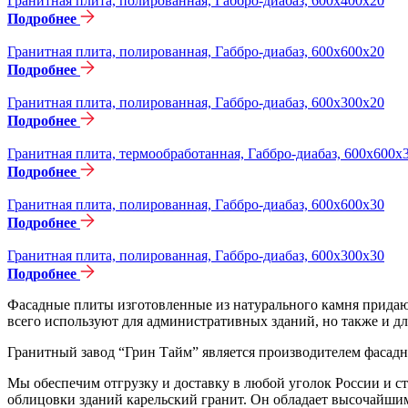
Гранитная плита, полированная, Габбро-диабаз, 600х400х20
Подробнее
Гранитная плита, полированная, Габбро-диабаз, 600х600х20
Подробнее
Гранитная плита, полированная, Габбро-диабаз, 600х300х20
Подробнее
Гранитная плита, термообработанная, Габбро-диабаз, 600х600х
Подробнее
Гранитная плита, полированная, Габбро-диабаз, 600х600х30
Подробнее
Гранитная плита, полированная, Габбро-диабаз, 600х300х30
Подробнее
Фасадные плиты изготовленные из натурального камня придаю
всего используют для административных зданий, но также и дл
Гранитный завод “Грин Тайм” является производителем фасадн
Мы обеспечим отгрузку и доставку в любой уголок России и 
облицовки зданий карельский гранит. Он обладает высочайши