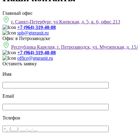
Главный офис
г. Санкт-Петербург, ул Киевская, д. 5, к. 6, офис 213
+7 (964) 319-40-08
spb@gtgranit.ru
Офис в Петрозаводске
Республика Карелия, г. Петрозаводск, ул. Муезерская, д. 15А
+7 (964) 319-40-08
office@gtgranit.ru
Оставить заявку
Имя
Email
Телефон