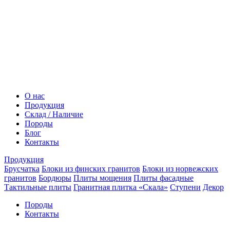
О нас
Продукция
Склад / Наличие
Породы
Блог
Контакты
Продукция
Брусчатка
Блоки из финских гранитов
Блоки из норвежских
гранитов
Бордюры
Плиты мощения
Плиты фасадные
Тактильные плиты
Гранитная плитка «Скала»
Ступени
Декор
Породы
Контакты